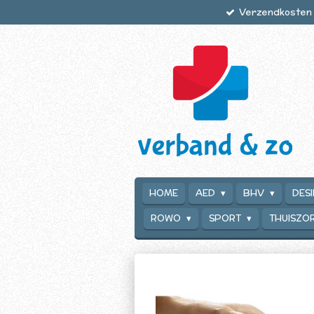
Verzendkosten €
Ga
direct
naar
de
hoofdinhoud
HOME
AED
BHV
DES
ROWO
SPORT
THUISZO