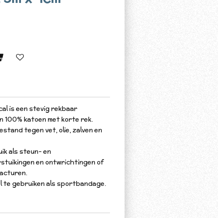
al is een stevig rekbaar
 100% katoen met korte rek.
estand tegen vet, olie, zalven en
ik als steun- en
rstuikingen en ontwrichtingen of
racturen.
l te gebruiken als sportbandage.