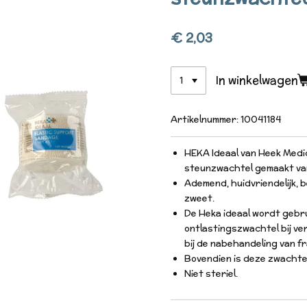
€ 2,03
In winkelwagen
Artikelnummer:
10041184
HEKA Ideaal van Heek Medic
steunzwachtel gemaakt van
Ademend, huidvriendelijk, b
zweet.
De Heka ideaal wordt gebru
ontlastingszwachtel bij ve
bij de nabehandeling van f
Bovendien is deze zwachte
Niet steriel.