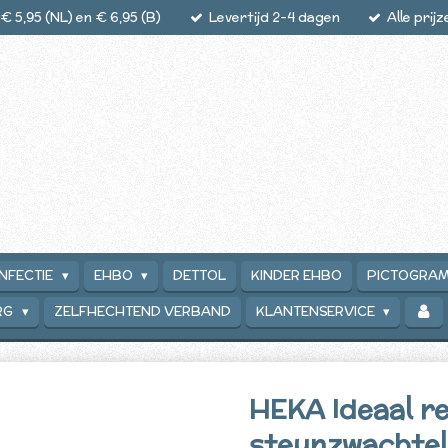
 5,95 (NL) en € 6,95 (B)
Levertijd 2-4 dagen
Alle prij
INFECTIE
EHBO
DETTOL
KINDER EHBO
PICTOGRA
RG
ZELFHECHTEND VERBAND
KLANTENSERVICE
HEKA Ideaal r
steunzwachtel