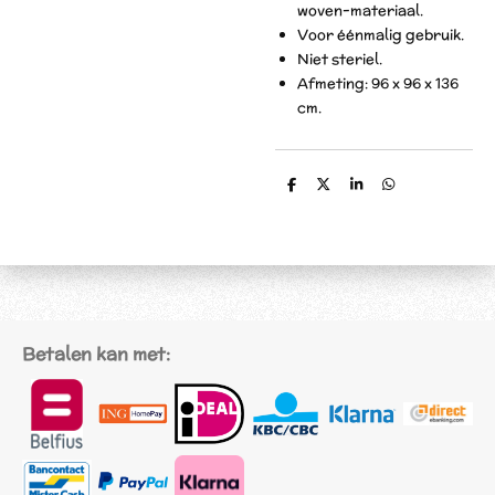
woven-materiaal.
Voor éénmalig gebruik.
Niet steriel.
Afmeting: 96 x 96 x 136
cm.
D
D
S
D
e
e
h
e
l
e
a
l
e
l
r
e
n
e
n
Betalen kan met: