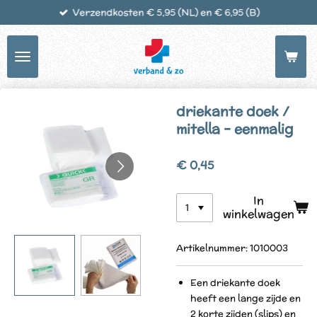
Verzendkosten € 5,95 (NL) en € 6,95 (B)
Ga
direct
naar
de
hoofdinhoud
driekante doek /
mitella – eenmalig
€ 0,45
In
winkelwagen
Artikelnummer:
1010003
Een driekante doek
heeft een lange zijde en
2 korte zijden (slips) en