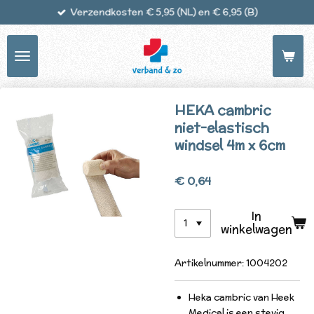
Verzendkosten € 5,95 (NL) en € 6,95 (B)
Ga
direct
naar
de
hoofdinhoud
HEKA cambric
niet-elastisch
windsel 4m x 6cm
€ 0,64
In
winkelwagen
Artikelnummer:
1004202
Heka cambric van Heek
Medical is een stevig,