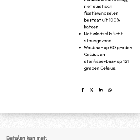
niet elastisch
fixatiewindsel en
bestaat uit 100%
katoen.
Het windsel is licht
steungevend.
Wasbaar op 60 graden
Celsius en
steriliseerbaar op 121
graden Celsius.
D
D
S
D
e
e
h
e
l
e
a
l
e
l
r
e
n
e
n
Betalen kan met: