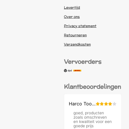
Levertijd
Over ons
Privacy statement
Retourneren
Verzendkosten
Vervoerders
Klantbeoordelingen