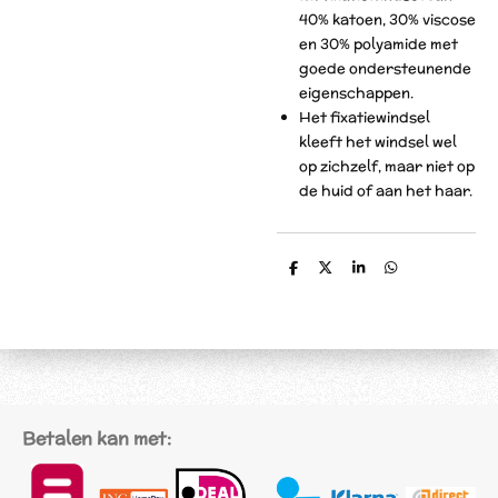
40% katoen, 30% viscose
en 30% polyamide met
goede ondersteunende
eigenschappen.
Het fixatiewindsel
kleeft het windsel wel
op zichzelf, maar niet op
de huid of aan het haar.
D
D
S
D
e
e
h
e
l
e
a
l
e
l
r
e
n
e
n
Betalen kan met: