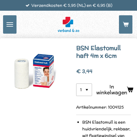
Verzendkosten € 5,95 (NL) en € 6,95 (B)
Ga
direct
naar
de
hoofdinhoud
BSN Elastomull
haft 4m x 6cm
€ 3,44
In
winkelwagen
Artikelnummer:
1004125
BSN Elastomull is een
huidvriendelijk, rekbaar,
wit fixatiewindsel van