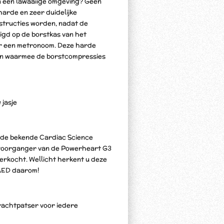
in een lawaaiige omgeving? Geen
harde en zeer duidelijke
nstructies worden, nadat de
tigd op de borstkas van het
or een metronoom. Deze harde
an waarmee de borstcompressies
 jasje
an de bekende Cardiac Science
 voorganger van de Powerheart G3
 verkocht. Wellicht herkent u deze
 AED daarom!
krachtpatser voor iedere