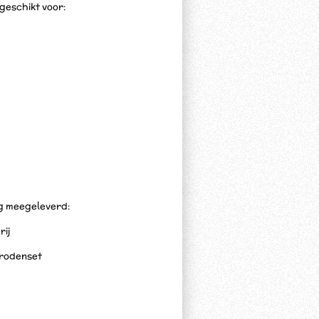
 geschikt voor:
ng meegeleverd:
rij
trodenset