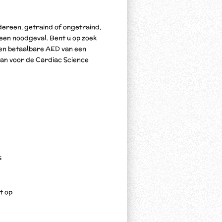
ereen, getraind of ongetraind,
 een noodgeval. Bent u op zoek
 en betaalbare AED van een
dan voor de Cardiac Science
s
t op