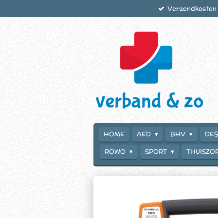
Verzendkosten €
Ga
direct
naar
de
hoofdinhoud
HOME
AED
BHV
DES
ROWO
SPORT
THUISZO