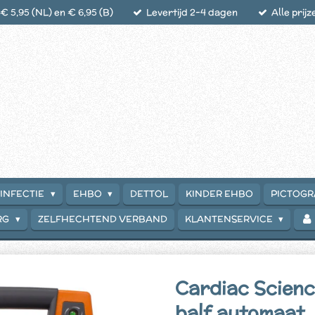
 5,95 (NL) en € 6,95 (B)
Levertijd 2-4 dagen
Alle prijz
INFECTIE
EHBO
DETTOL
KINDER EHBO
PICTOG
RG
ZELFHECHTEND VERBAND
KLANTENSERVICE
Cardiac Scienc
half automaat