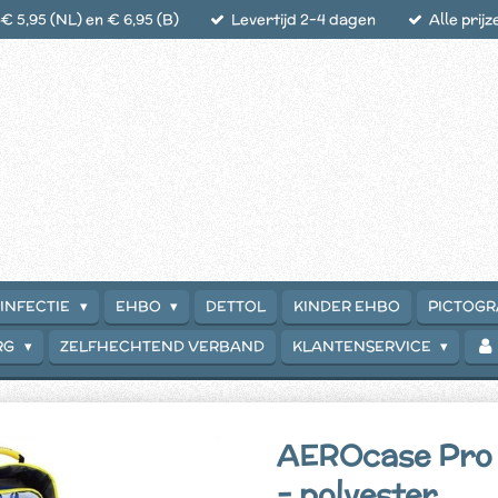
 5,95 (NL) en € 6,95 (B)
Levertijd 2-4 dagen
Alle prijz
INFECTIE
EHBO
DETTOL
KINDER EHBO
PICTOG
RG
ZELFHECHTEND VERBAND
KLANTENSERVICE
AEROcase Pro 
- polyester