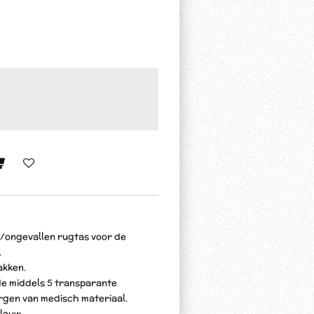
p/ongevallen rugtas voor de
.
akken.
jde middels 5 transparante
rgen van medisch materiaal.
blauw.