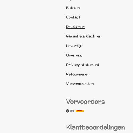
Betalen
Contact
Disclaimer
Garantie & klachten
Levertijd
Over ons
Privacy statement
Retourneren
Verzendkosten
Vervoerders
Klantbeoordelingen