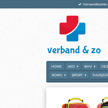
Verzendkosten €
Ga
direct
naar
de
hoofdinhoud
HOME
AED
BHV
DES
ROWO
SPORT
THUISZO