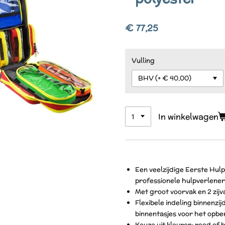
€ 77,25
Vulling
In winkelwagen
Een veelzijdige Eerste Hul
professionele hulpverlener
Met groot voorvak en 2 zijv
Flexibele indeling binnenzi
binnentasjes voor het opbe
Keuze uit kleuren: rood of 