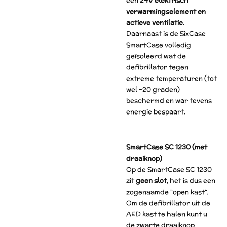
een
24V elektrisch
verwarmingselement en
actieve ventilatie
.
Daarnaast is de SixCase
SmartCase volledig
geïsoleerd wat de
defibrillator tegen
extreme temperaturen (tot
wel -20 graden)
beschermd en war tevens
energie bespaart.
SmartCase SC 1230 (met
draaiknop)
Op de SmartCase SC 1230
zit
geen slot,
het
is dus een
zogenaamde "open kast".
Om de defibrillator uit de
AED kast te halen kunt u
de zwarte draaiknop