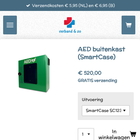
Verzendkosten € 5,95 (NL) en € 6,95 (B)
Ga
direct
naar
de
hoofdinhoud
AED buitenkast
(SmartCase)
€ 520,00
GRATIS verzending
Uitvoering
In
winkelwagen