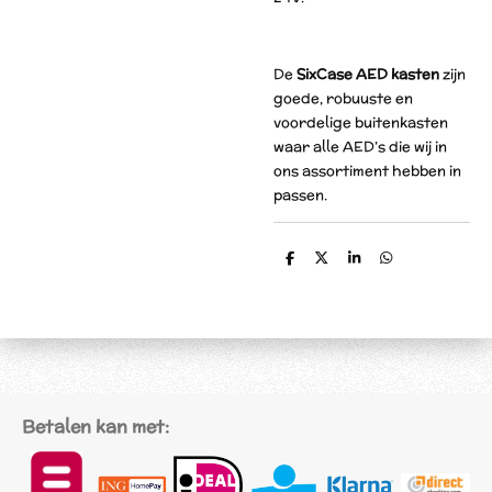
De
SixCase AED kasten
zijn
goede, robuuste en
voordelige buitenkasten
waar alle
AED’s die wij in
ons assortiment
hebben in
passen.
D
D
S
D
e
e
h
e
l
e
a
l
e
l
r
e
n
e
n
Betalen kan met: