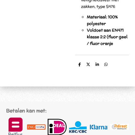
zakken, type S476
Materiaal: 100%
polyester
Voldoet aan EN471
klasse 2:2 (fluor geel
/ fluor oranje
D
D
S
D
e
e
h
e
l
e
a
l
e
l
r
e
n
e
n
Betalen kan met: