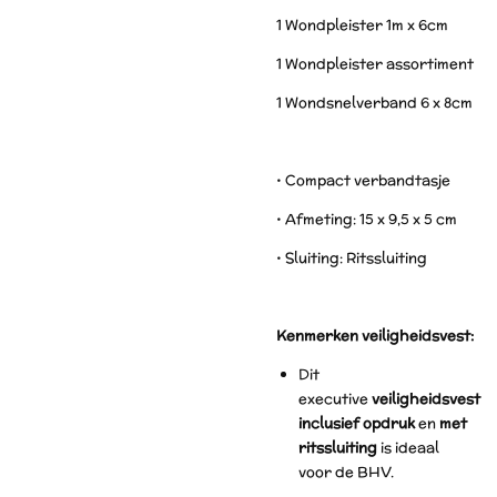
1 Wondpleister 1m x 6cm
1 Wondpleister assortiment
1 Wondsnelverband 6 x 8cm
• Compact verbandtasje
• Afmeting: 15 x 9,5 x 5 cm
• Sluiting: Ritssluiting
Kenmerken veiligheidsvest:
Dit
executive
veiligheidsvest
inclusief opdruk
en
met
ritssluiting
is ideaal
voor de BHV.