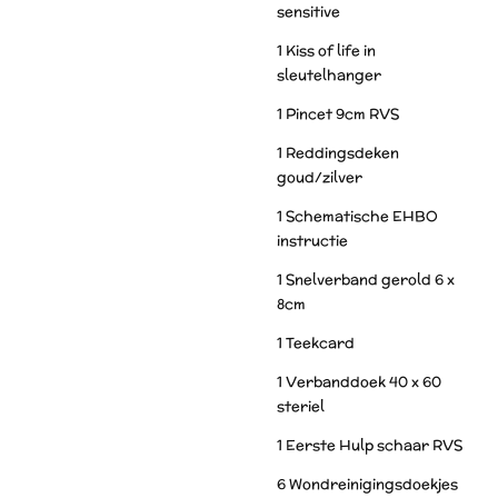
sensitive
1 Kiss of life in
sleutelhanger
1 Pincet 9cm RVS
1 Reddingsdeken
goud/zilver
1 Schematische EHBO
instructie
1 Snelverband gerold 6 x
8cm
1 Teekcard
1 Verbanddoek 40 x 60
steriel
1 Eerste Hulp schaar RVS
6 Wondreinigingsdoekjes