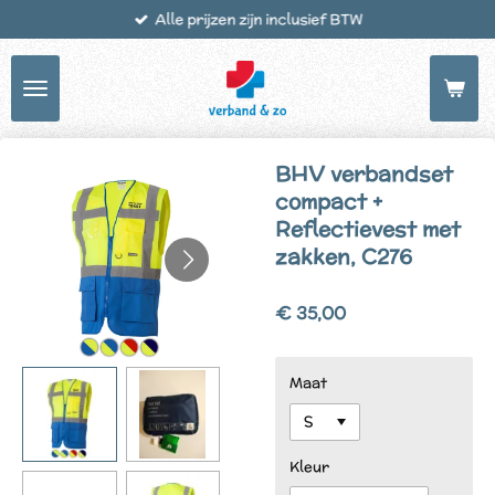
Alle prijzen zijn inclusief BTW
Ga
direct
naar
de
hoofdinhoud
BHV verbandset
compact +
Reflectievest met
zakken, C276
€ 35,00
Maat
Kleur