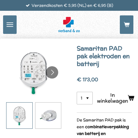
Verzendkosten € 5,95 (NL) en € 6,95 (B)
Ga
direct
naar
de
hoofdinhoud
Samaritan PAD
pak elektroden en
batterij
€ 173,00
In
winkelwagen
De Samaritan PAD pak is
een
combinatieverpakking
van batterij en