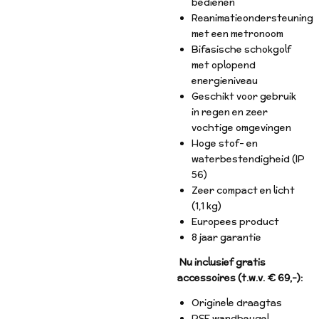
bedienen
Reanimatieondersteuning
met een metronoom
Bifasische schokgolf
met oplopend
energieniveau
Geschikt voor gebruik
in regen en zeer
vochtige omgevingen
Hoge stof- en
waterbestendigheid (IP
56)
Zeer compact en licht
(1,1 kg)
Europees product
8 jaar garantie
Nu inclusief gratis
accessoires (t.w.v. € 69,-):
Originele draagtas
PSF wandbeugel