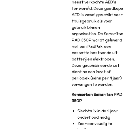
meest verkochte AED's
ter wereld. Deze goedkope
AED is zowel geschikt voor
thuisgebruik als voor
gebruik binnen
organisaties. De Samaritan
PAD 350P wordt geleverd
met een PadPak, een
cassette bestaande uit
batterij en elektroden.
Deze gecombineerde set
dient na een inzet of
periodiek (ééns per 4 jaar)
vervangen te worden.
Kenmerken Samaritan PAD
350P
Slechts 1x in de 4 jaar
onderhoud nodig
Zeer eenvoudig te