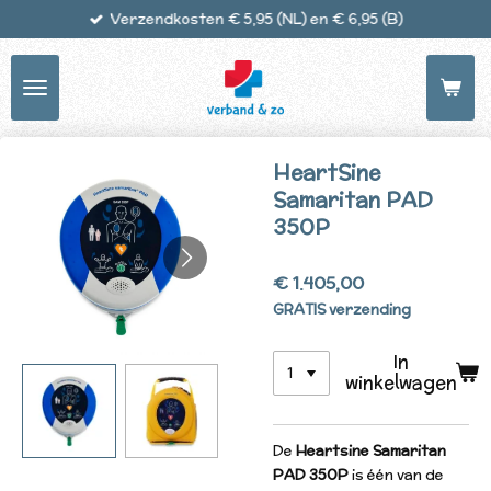
Verzendkosten € 5,95 (NL) en € 6,95 (B)
Ga
direct
naar
de
hoofdinhoud
HeartSine
Samaritan PAD
350P
€ 1.405,00
GRATIS verzending
In
winkelwagen
De
Heartsine Samaritan
PAD 350P
is één van de