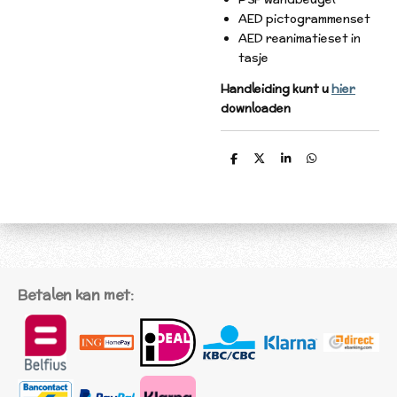
AED pictogrammenset
AED reanimatieset in
tasje
Handleiding kunt u
hier
downloaden
D
D
S
D
e
e
h
e
l
e
a
l
e
l
r
e
n
e
n
Betalen kan met: