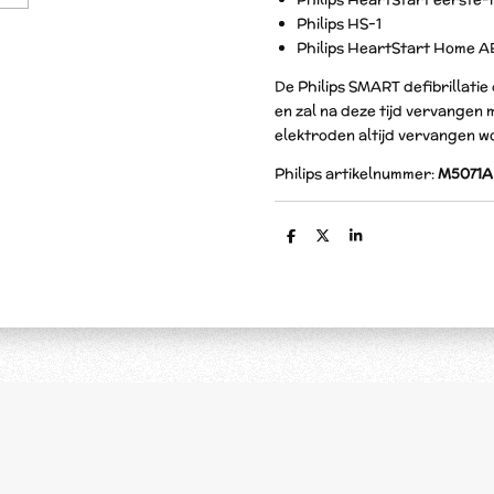
Philips HS-1
Philips HeartStart Home 
De Philips SMART defibrillatie
en zal na deze tijd vervangen
elektroden altijd vervangen wo
Philips artikelnummer:
M5071A
D
D
S
e
e
h
l
e
a
e
l
r
n
e