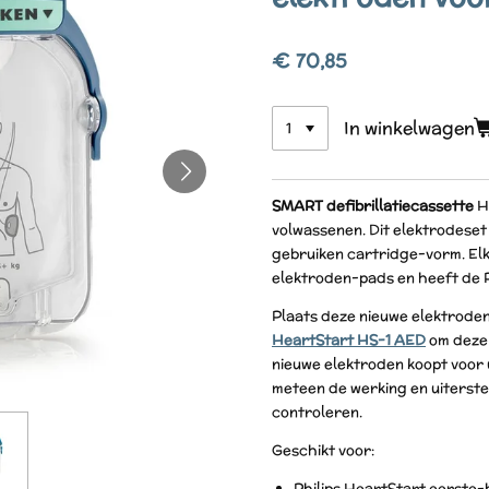
€ 70,85
In winkelwagen
SMART defibrillatiecassette
H
volwassenen. Dit elektrodeset 
gebruiken cartridge-vorm. Elk
elektroden-pads en heeft de P
Plaats deze nieuwe elektroden
HeartStart HS-1 AED
om deze 
nieuwe elektroden koopt voor
meteen de werking en uiterste
controleren.
Geschikt voor:
Philips HeartStart eerste-h