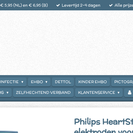
 5,95 (NL) en € 6,95 (B)
Levertijd 2-4 dagen
Alle prijz
INFECTIE
EHBO
DETTOL
KINDER EHBO
PICTOG
RG
ZELFHECHTEND VERBAND
KLANTENSERVICE
Philips HeartS
elektroden voo