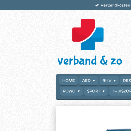
Verzendkosten €
Ga
direct
naar
de
hoofdinhoud
HOME
AED
BHV
DES
ROWO
SPORT
THUISZO