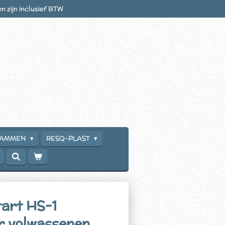
en zijn inclusief BTW
RAMMEN
RESQ-PLAST
tart HS-1
r volwassenen