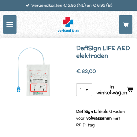
Verzendkosten € 5,95 (NL) en € 6,95 (B)
Ga
direct
naar
de
hoofdinhoud
DefiSign LIFE AED
elektroden
€ 83,00
In
winkelwagen
DefiSign Life
elektroden
voor
volwassenen
met
RFID-tag