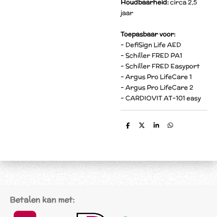
Houdbaarheid:
circa
2,5
jaar
Toepasbaar voor:
- DefiSign Life AED
- Schiller FRED PA1
- Schiller FRED Easyport
- Argus Pro LifeCare 1
- Argus Pro LifeCare 2
- CARDIOVIT AT-101 easy
D
D
S
D
e
e
h
e
l
e
a
l
e
l
r
e
n
e
n
Betalen kan met: