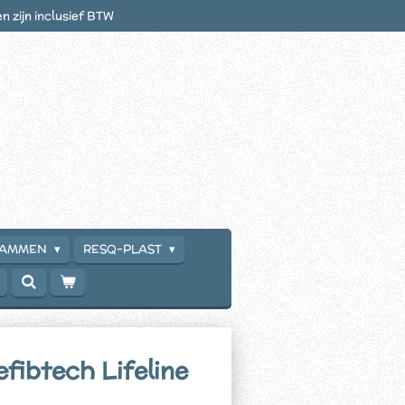
en zijn inclusief BTW
RAMMEN
RESQ-PLAST
efibtech Lifeline