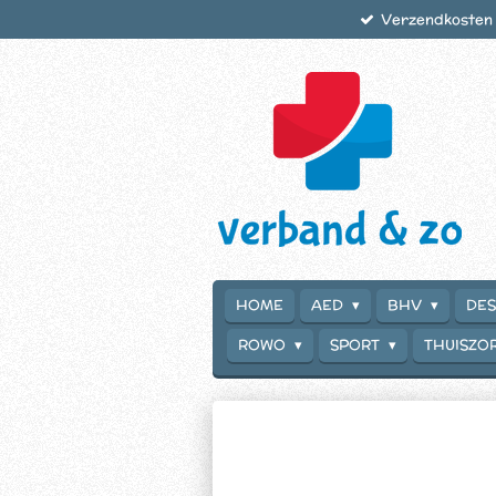
Verzendkosten €
Ga
direct
naar
de
hoofdinhoud
HOME
AED
BHV
DES
ROWO
SPORT
THUISZO