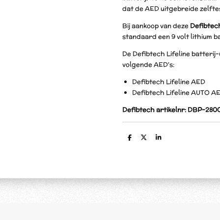
dat de AED uitgebreide zelfte
Bij aankoop van deze
Defibtech
standaard een 9 volt lithium b
De Defibtech Lifeline batterij
volgende AED's:
Defibtech Lifeline AED
Defibtech Lifeline AUTO A
Defibtech artikelnr: DBP-280
D
D
S
e
e
h
l
e
a
e
l
r
n
e