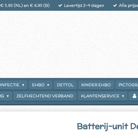
 5,95 (NL) en € 6,95 (B)
Levertijd 2-4 dagen
Alle prijz
INFECTIE
EHBO
DETTOL
KINDER EHBO
PICTOG
RG
ZELFHECHTEND VERBAND
KLANTENSERVICE
Batterij-unit D